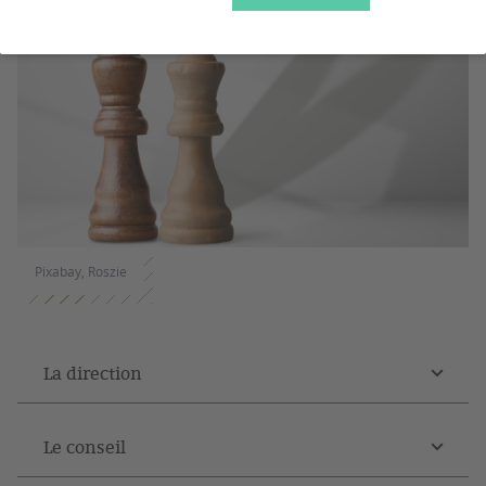
Pixabay, Roszie
La direction
Le conseil