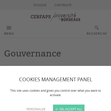
DYSLEXIE
CONTRASTE
MENU
RECHERCHE
Gouvernance
Dernière mise à jour :
le 08/06/2026
COOKIES MANAGEMENT PANEL
Centre européen de recherches en droit des familles,
This site uses cookies and gives you control over what you want to
des assurances, des personnes et de la santé - UR
activate.
4600
PERSONALIZE
OK, ACCEPT ALL