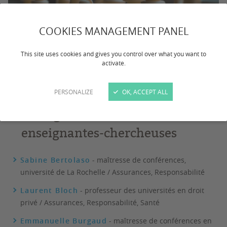
COOKIES MANAGEMENT PANEL
This site uses cookies and gives you control over what you want to
activate.
Pixabay, Nikojimsheleishvili
PERSONALIZE
OK, ACCEPT ALL
Enseignants-chercheurs et
enseignantes-chercheuses
Sabine Bertolaso
- maîtresse de conférences,
université de La Rochelle / Assurances, Responsabilité
Laurent Bloch
- professeur des universités en droit
privé / Assurances, Responsabilité, Santé
Emmanuelle Burgaud
- maîtresse de conférences en